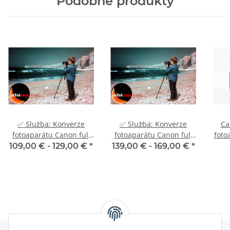
Podobné produkty
✅ Služba: Konverze
✅ Služba: Konverze
Ca
fotoaparátu Canon full
fotoaparátu Canon full
foto
spectrum UV IR H-alpha
spectrum UV IR H-alpha
H-
109,00 € -
129,00 €
*
139,00 € -
169,00 €
*
astro
astro