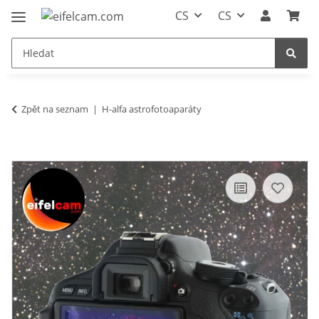
CS
CS
Zpět na seznam
H-alfa astrofotoaparáty