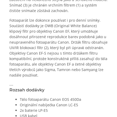
Snímač (3) je chráněn vrchním filtrem (1) a systém
čističe snímače zůstává zachován.
Fotoaparát lze dokonce používat i pro denní snímky.
Součástí dodávky je OWB (Original White Balance)
klipový filtr pro objektivy Canon EF, který umožňuje
dosáhnout přirozené reprodukce barev podobně jako u
neupraveného fotoaparátu Canon. Držák filtru obsahuje
UV/IR blokovací filtr (2), který byl při úpravě odstraněn.
Objektivy Canon EF-S nejsou s tímto držákem filtru
kompatibilní, protože konstrukčně příliš zasahují do těla
fotoaparátu, ale objektivy Canon EF a četné objektivy
třetích výrobců jako Sigma, Tamron nebo Samyang lze
nadále používat.
---
Rozsah dodávky
Tělo fotoaparátu Canon EOS 450Da
Originální nabíječka Canon LC-E5
2x baterie LP-E5
USB kabel