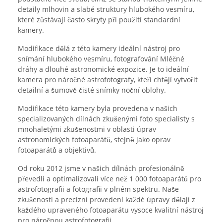
detaily mlhovin a slabé struktury hlubokého vesmíru,
které zůstávají často skryty při použití standardní
kamery.
Modifikace dělá z této kamery ideální nástroj pro
snímání hlubokého vesmíru, fotografování Mléčné
dráhy a dlouhé astronomické expozice. Je to ideální
kamera pro náročné astrofotografy, kteří chtějí vytvořit
detailní a šumově čisté snímky noční oblohy.
Modifikace této kamery byla provedena v našich
specializovaných dílnách zkušenými foto specialisty s
mnohaletými zkušenostmi v oblasti úprav
astronomických fotoaparátů, stejně jako oprav
fotoaparátů a objektivů.
Od roku 2012 jsme v našich dílnách profesionálně
převedli a optimalizovali více než 1 000 fotoaparátů pro
astrofotografii a fotografii v plném spektru. Naše
zkušenosti a precizní provedení každé úpravy dělají z
každého upraveného fotoaparátu vysoce kvalitní nástroj
pro náročnou astrofotografii.