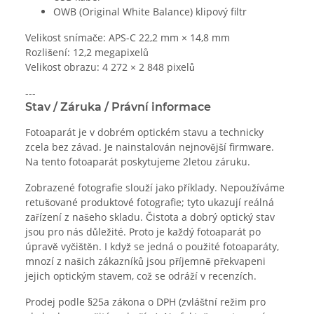
OWB (Original White Balance) klipový filtr
Velikost snímače: APS-C 22,2 mm × 14,8 mm
Rozlišení: 12,2 megapixelů
Velikost obrazu: 4 272 × 2 848 pixelů
---
Stav / Záruka / Právní informace
Fotoaparát je v dobrém optickém stavu a technicky
zcela bez závad. Je nainstalován nejnovější firmware.
Na tento fotoaparát poskytujeme 2letou záruku.
Zobrazené fotografie slouží jako příklady. Nepoužíváme
retušované produktové fotografie; tyto ukazují reálná
zařízení z našeho skladu. Čistota a dobrý optický stav
jsou pro nás důležité. Proto je každý fotoaparát po
úpravě vyčištěn. I když se jedná o použité fotoaparáty,
mnozí z našich zákazníků jsou příjemně překvapeni
jejich optickým stavem, což se odráží v recenzích.
Prodej podle §25a zákona o DPH (zvláštní režim pro