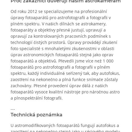
Proč zákazníci důvěřují našim astrokamerám
Od roku 2012 se specializujeme na profesionální
úpravy fotoaparátů pro astrofotografii a fotografii v
plném spektru. V našich dílnách se astrokamery,
fotoaparáty a objektivy přesně justují, upravují a
opravují za kontrolovaných pracovních podmínek s
technologií čistých prostorů. Úpravy provádějí zkušení
foto specialisté s mnohaletými zkušenostmi v oblasti
úprav astronomických fotoaparátů stejně jako oprav
fotoaparátů a objektivů. Převedli jsme více než 1 000
fotoaparátů pro astrofotografii a fotografii v plném
spektru, každý individuálně seřízený tak, aby autofokus,
zaostření na nekonečno a plná funkce snímače zůstaly
zachovány. Přesné provedení úprav dělá z našich
fotoaparátů vysoce kvalitní nástroje pro náročnou astro
a plnospektrální fotografii.
---
Technická poznámka
U astromodifikovaných fotoaparátů fungují autofokus a
zaostření na nekonečno stejně jako u sériového modelu.