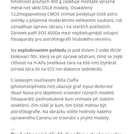
hmotností pouhých 450 g zatěžuje montáže výrazně
méně než větší DSLR modely. Osvědčený
12,2megapixelový CMOS snímač poskytuje čisté astro
snímky s příjemně moderátními velikostmi souborů, což
usnadňuje úpravu obrazu i na starších počítačích.
Zároveň patří EOS 450Da mezi nejdostupnější vstupní
fotoaparáty pro astrofotografii hlubokého vesmíru.
Na
explodovaném pohledu
je pod číslem 2 vidět IR/UV
blokovací filtr, který se při úpravě odstraní, čímž se zvýší
citlivost na H-Alfa (vodíková čára na 656 nm) čtyřikrát
(sírová čára SII na 672 nm dokonce sedmkrát).
S laskavým souhlasem Billa Claffa
(photonstophotos.net) ukazuje graf
Input-Referred
Read Noise
pro objektivní srovnání různých modelů
fotoaparátů zjednodušeně šum snímače při slabém
osvětlení: čím nižší je šum, tím čistší mohou být
astrofotografie. Na obrázku vidíte hodnoty našeho
upraveného Canonu ve srovnání s jinými modely.
---