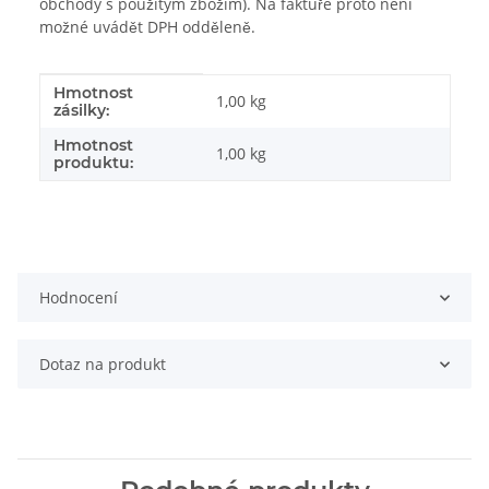
obchody s použitým zbožím). Na faktuře proto není
možné uvádět DPH odděleně.
Hmotnost
#productDetails.itemInformation#
#productDetails.itemValue#
1,00 kg
zásilky:
Hmotnost
1,00
kg
produktu:
Hodnocení
Dotaz na produkt