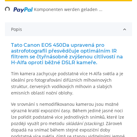
Loading...
Komponenten werden geladen ...
Popis
Tato Canon EOS 450Da upravená pro
astrofotografii přesvědčuje optimálním IR
filtrem se čtyřnásobně zvýšenou citlivostí na
H-Alfa oproti běžné DSLR kameře.
Tím kamera zachycuje podstatně více H-Alfa světla a je
ideální pro fotografování difúzních mlhovinových
struktur, červených vodíkových mlhovin a slabých
emisních oblastí noční oblohy.
Ve srovnání s nemodifikovanou kamerou jsou možné
výrazně kratší expoziční časy. Během jediné jasné noci
lze pořídit podstatně více jednotlivých snímků, které lze
později využít pro metodu
skládání (stacking)
. Zároveň
dopadá na snímač během stejné expoziční doby
podstatně více světla, čímž se stanou viditelnými jemné