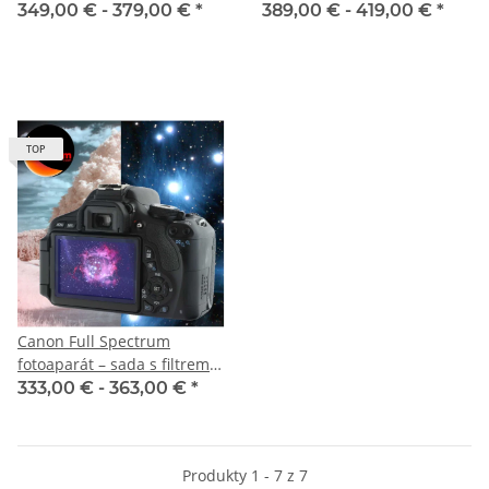
349,00 € -
379,00 €
*
389,00 € -
419,00 €
*
TOP
Canon Full Spectrum
fotoaparát – sada s filtrem
OWB, 720 nm a 850 nm
333,00 € -
363,00 €
*
infračerveným filtrem
Produkty 1 - 7 z 7