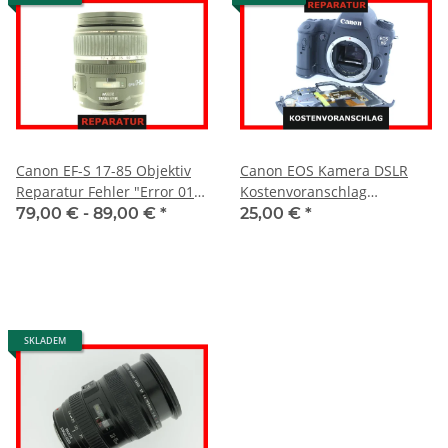
Canon EF-S 17-85 Objektiv
Canon EOS Kamera DSLR
Reparatur Fehler "Error 01"
Kostenvoranschlag
Autofokus
Reparatur Defekt
79,00 € -
89,00 €
*
25,00 €
*
SKLADEM