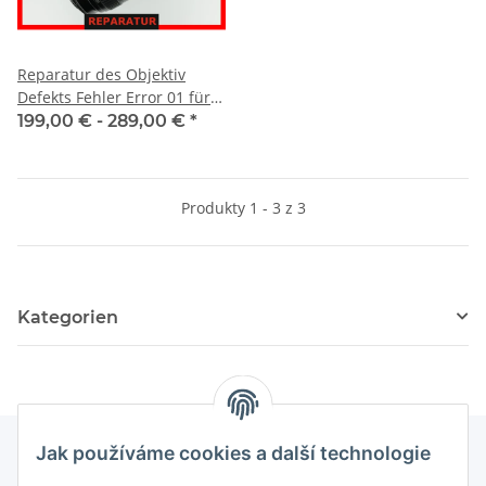
Reparatur des Objektiv
Defekts Fehler Error 01 für
Canon EF 24-105 f/4 L IS
199,00 € -
289,00 €
*
USM
Produkty 1 - 3 z 3
Kategorien
Jak používáme cookies a další technologie