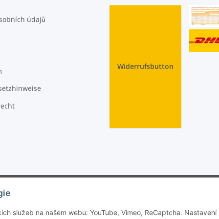
sobních údajů
Widerrufsbutton
m
setzhinweise
recht
© Jan Bubela
gie
Mit
kostenlosen JTL-Plugins
von
CMO.de
ujících služeb na našem webu: YouTube, Vimeo, ReCaptcha. Nastavení