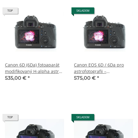
TOP
SKLADEM
Canon 6D (6Da) fotoaparát
Canon EOS 6D / 6Da pro
modifikovaný H-alpha astro
astrofotografii –
s 2letou zárukou
astromodifikovaná – 3 roky
535,00 €
*
575,00 €
*
záruky
TOP
SKLADEM