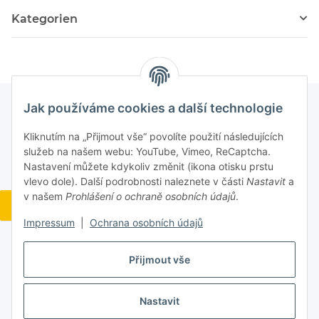
Kategorien
Jak používáme cookies a další technologie
Kliknutím na „Přijmout vše“ povolíte použití následujících
služeb na našem webu: YouTube, Vimeo, ReCaptcha.
Nastavení můžete kdykoliv změnit (ikona otisku prstu
vlevo dole). Další podrobnosti naleznete v části
Nastavit
a
v našem
Prohlášení o ochraně osobních údajů
.
Widerrufsbutton
Impressum
|
Ochrana osobních údajů
Přijmout vše
#global.withdrawalForm#
Nastavit
* Všechny ceny včetně DPH, bez
dopravy