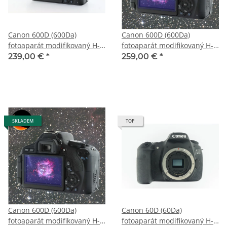
Canon 600D (600Da)
Canon 600D (600Da)
fotoaparát modifikovaný H-
fotoaparát modifikovaný H-
alpha astro
alpha astro a 2 roky záruka
239,00 €
*
259,00 €
*
SKLADEM
TOP
Canon 600D (600Da)
Canon 60D (60Da)
fotoaparát modifikovaný H-
fotoaparát modifikovaný H-