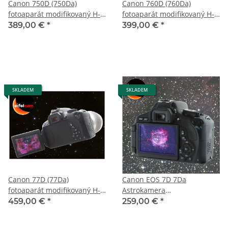
Canon 750D (750Da)
Canon 760D (760Da)
fotoaparát modifikovaný H-
fotoaparát modifikovaný H-
alpha astro a 2 roky záruka
alpha astro a 2 roky záruka
389,00 €
*
399,00 €
*
SKLADEM
SKLADEM
Canon 77D (77Da)
Canon EOS 7D 7Da
fotoaparát modifikovaný H-
Astrokamera
alpha astro a 2 roky záruka
astromodifiziert 2 Jahre
459,00 €
*
259,00 €
*
Gewährleistung