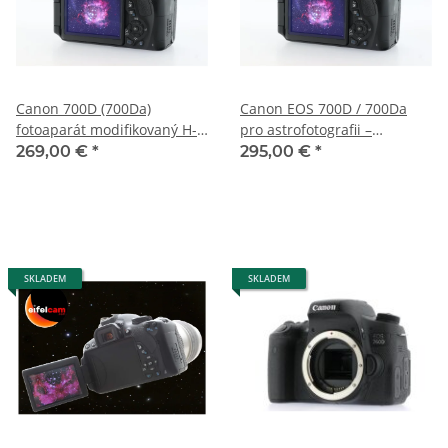
Canon 700D (700Da)
Canon EOS 700D / 700Da
fotoaparát modifikovaný H-
pro astrofotografii –
alpha astro 2 roky záruka
astromodifikovaná – 3 roky
269,00 €
*
295,00 €
*
záruky
SKLADEM
SKLADEM