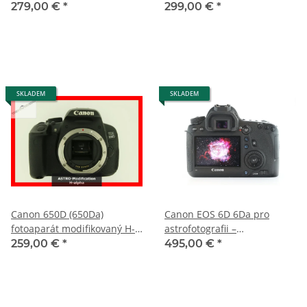
alpha astro a 3 roky záruka
alpha astro a 2 roky záruka
279,00 €
*
299,00 €
*
SKLADEM
SKLADEM
Canon 650D (650Da)
Canon EOS 6D 6Da pro
fotoaparát modifikovaný H-
astrofotografii –
alpha astro a 2 roky záruka
astromodifikovaná
259,00 €
*
495,00 €
*