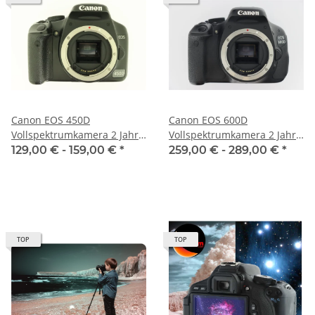
Canon EOS 450D
Canon EOS 600D
Vollspektrumkamera 2 Jahre
Vollspektrumkamera 2 Jahre
Gewährleistung
Gewährleistung
129,00 € -
159,00 €
*
259,00 € -
289,00 €
*
TOP
TOP