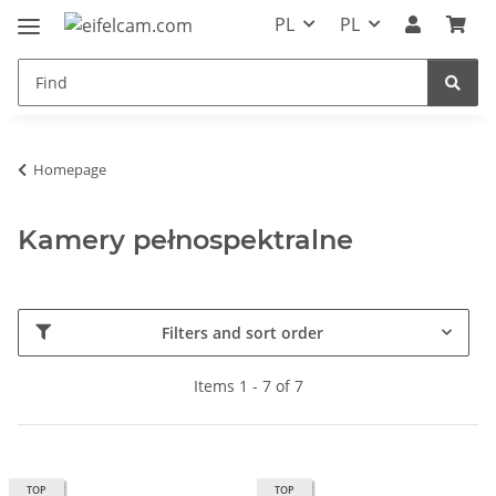
PL
PL
Homepage
Kamery pełnospektralne
Filters and sort order
Items 1 - 7 of 7
TOP
TOP