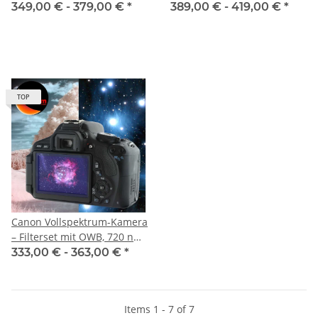
Gewährleistung
Gewährleistung
349,00 € -
379,00 €
*
389,00 € -
419,00 €
*
TOP
Canon Vollspektrum-Kamera
– Filterset mit OWB, 720 nm
& 850 nm Infarot
333,00 € -
363,00 €
*
Items 1 - 7 of 7