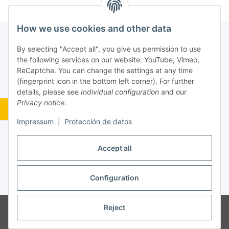
How we use cookies and other data
By selecting "Accept all", you give us permission to use
the following services on our website: YouTube, Vimeo,
ReCaptcha. You can change the settings at any time
(fingerprint icon in the bottom left corner). For further
details, please see
Individual configuration
and our
Privacy notice
.
Widerrufsbutton
Impressum
|
Protección de datos
Accept all
#global.withdrawalForm#
Configuration
* All prices incl. VAT, plus
shipping fees
Reject
© Jan Bubela
Powered by
JTL-Shop