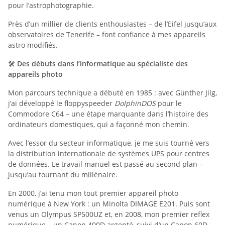
pour l’astrophotographie.
Près d’un millier de clients enthousiastes – de l’Eifel jusqu’aux
observatoires de Tenerife – font confiance à mes appareils
astro modifiés.
🛠️
Des débuts dans l’informatique au spécialiste des
appareils photo
Mon parcours technique a débuté en 1985 : avec Günther Jilg,
j’ai développé le floppyspeeder
DolphinDOS
pour le
Commodore C64 – une étape marquante dans l’histoire des
ordinateurs domestiques, qui a façonné mon chemin.
Avec l’essor du secteur informatique, je me suis tourné vers
la distribution internationale de systèmes UPS pour centres
de données. Le travail manuel est passé au second plan –
jusqu’au tournant du millénaire.
En 2000, j’ai tenu mon tout premier appareil photo
numérique à New York : un Minolta DIMAGE E201. Puis sont
venus un Olympus SP500UZ et, en 2008, mon premier reflex
numérique – un Canon 400D argenté, suivi d’un Canon 60D.