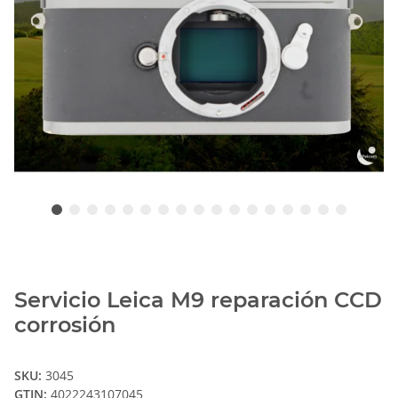
Servicio Leica M9 reparación CCD
corrosión
SKU:
3045
GTIN:
4022243107045