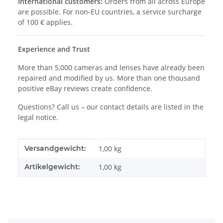
International customers:
Orders from all across Europe
are possible. For non-EU countries, a service surcharge
of 100 € applies.
Experience and Trust
More than 5,000 cameras and lenses have already been
repaired and modified by us. More than one thousand
positive eBay reviews create confidence.
Questions? Call us – our contact details are listed in the
legal notice.
Produkteigenschaft
Wert
Versandgewicht:
1,00 kg
Artikelgewicht:
1,00
kg