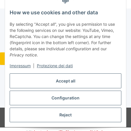
How we use cookies and other data
By selecting "Accept all", you give us permission to use
the following services on our website: YouTube, Vimeo,
ReCaptcha. You can change the settings at any time
(fingerprint icon in the bottom left corner). For further
details, please see
Individual configuration
and our
Privacy notice
.
Widerrufsbutton
Impressum
|
Protezione dei dati
Accept all
#global.withdrawalForm#
Configuration
* All prices incl. VAT, plus
shipping fees
Reject
© Jan Bubela
Powered by
JTL-Shop