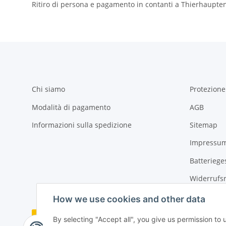
Ritiro di persona e pagamento in contanti a Thierhaupten
Chi siamo
Protezione
Modalità di pagamento
AGB
Informazioni sulla spedizione
Sitemap
Impressu
Batteriege
Widerrufs
How we use cookies and other data
By selecting "Accept all", you give us permission to
#global.withdrawalForm#