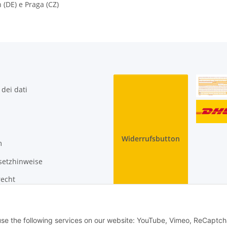
 (DE) e Praga (CZ)
 dei dati
Widerrufsbutton
m
setzhinweise
recht
 use the following services on our website: YouTube, Vimeo, ReCaptch