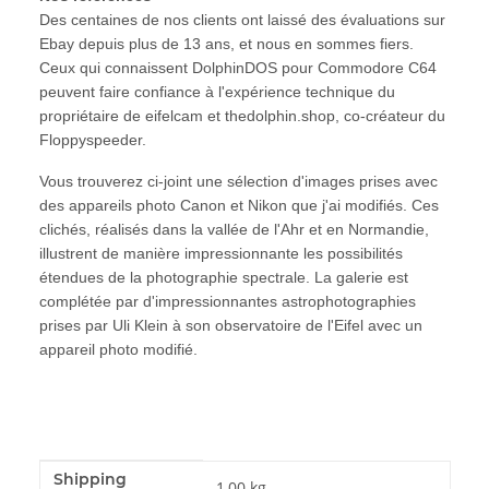
Des centaines de nos clients ont laissé des évaluations sur
Ebay depuis plus de 13 ans, et nous en sommes fiers.
Ceux qui connaissent DolphinDOS pour Commodore C64
peuvent faire confiance à l'expérience technique du
propriétaire de eifelcam et thedolphin.shop, co-créateur du
Floppyspeeder.
Vous trouverez ci-joint une sélection d'images prises avec
des appareils photo Canon et Nikon que j'ai modifiés. Ces
clichés, réalisés dans la vallée de l'Ahr et en Normandie,
illustrent de manière impressionnante les possibilités
étendues de la photographie spectrale. La galerie est
complétée par d'impressionnantes astrophotographies
prises par Uli Klein à son observatoire de l'Eifel avec un
appareil photo modifié.
Shipping
#productDetails.itemInformation#
#productDetails.itemValue#
1,00 kg