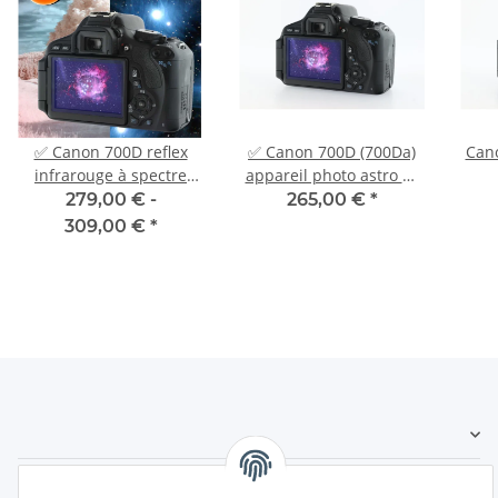
✅ Canon 700D reflex
✅ Canon 700D (700Da)
Can
infrarouge à spectre
appareil photo astro H-
complet astro UV
alpha astro-modifié
astr
279,00 € -
265,00 €
*
garantie 2 ans
Garantie 2 ans
309,00 €
*