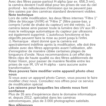
Avec des filtres passe-partout H-alpha (par ex. 656,3 nm),
la caméra devient l'outil idéal pour les prises de vue du ciel
profond - les nébuleuses d'émission qui ne peuvent pas
être saisies par des caméras standard deviennent visibles.
Note technique
Lors de cette modification, les deux filtres internes "Filtre 1"
(filtre de blocage UV/IR) et "Filtre 2" (filtre passe-bas, y
compris l'unité de shake du capteur) ont été retirés. La
caméra laisse ainsi passer toute la lumière des UV aux IR -
mais le nettoyage automatique du capteur par ultrasons
est également supprimé. L'autofocus fonctionne et les
objectifs peuvent faire la mise au point jusqu'à l'infini.
⚠️ Remarque : étant donné que la caméra est
spectralement indéfinie après la modification, elle doit être
utilisée avec des filtres appropriés avant l'utilisation, afin
d'enregistrer de manière ciblée certaines plages de
longueurs d'onde. Nous recommandons à cet effet des
filtres clips de haute qualité ou des filtres additionnels de
Kolari Vision,
pour passer de manière flexible entre les
prises de vue IR, UV et H-alpha - sans aucune autre
transformation.
Vous pouvez faire modifier votre appareil photo chez
nous
Si vous avez un appareil photo Canon, vous pouvez le faire
modifier chez nous. Consultez nos offres pour ce service
de modification spécial.
Les raisons pour lesquelles les clients nous font
confiance
Plus de 35 ans d'expérience dans le domaine informatique
et, depuis 2012, spécialisé dans les caméras
astronomiques, plus de 3.000 photographes satisfaits.
Nos références