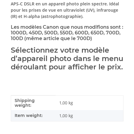
APS-C DSLR en un appareil photo plein spectre. Idéal
pour les prises de vue en ultraviolet (UV), infrarouge
(IR) et H-alpha (astrophotographie).
Les modèles Canon que nous modifions sont :
1000D, 450D, 500D, 550D, 600D, 650D, 700D,
100D (même article que le 700D)
Sélectionnez votre modèle
d’appareil photo dans le menu
déroulant pour afficher le prix.
Shipping
#productDetails.itemInformation#
#productDetails.itemValue#
1,00 kg
weight:
Item weight:
1,00
kg