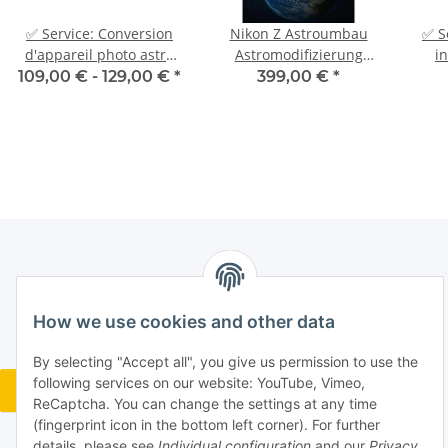
✅ Service: Conversion
Nikon Z Astroumbau
✅ S
d'appareil photo astro
Astromodifizierung
i
Canon spectre complet
Astrokamera H-Alpha
109,00 € -
129,00 €
*
399,00 €
*
UV IR H-alpha
How we use cookies and other data
By selecting "Accept all", you give us permission to use the
following services on our website: YouTube, Vimeo,
Widerrufsbutton
ReCaptcha. You can change the settings at any time
(fingerprint icon in the bottom left corner). For further
details, please see
Individual configuration
and our
Privacy