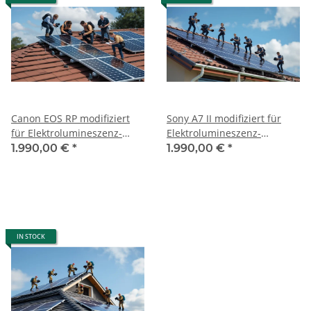
Canon EOS RP modifiziert
Sony A7 II modifiziert für
für Elektrolumineszenz-
Elektrolumineszenz-
Verfahren Photovoltaik
Verfahren Photovoltaik
1.990,00 €
*
1.990,00 €
*
Abnahme
Abnahme
IN STOCK