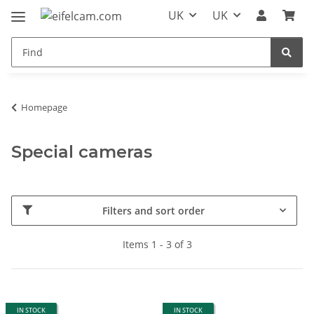
UK
UK
Homepage
Special cameras
Filters and sort order
Items 1 - 3 of 3
IN STOCK
IN STOCK