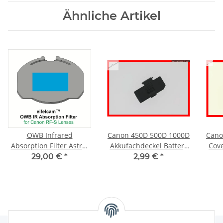
Ähnliche Artikel
OWB Infrared
Canon 450D 500D 1000D
Cano
Absorption Filter Astro-
Akkufachdeckel Battery
Cov
Modified Canon R100
Cap Original Genuine
P
29,00 €
*
2,99 €
*
R50 R10 R7