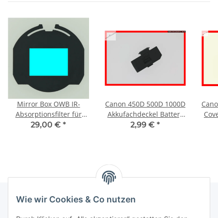
Mirror Box OWB IR-
Canon 450D 500D 1000D
Cano
Absorptionsfilter für
Akkufachdeckel Battery
Cov
astromodifizierte Canon
Cap Original Genuine
P
29,00 €
*
2,99 €
*
R100 R50 R10 R7
Wie wir Cookies & Co nutzen