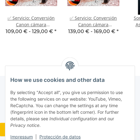
✅ Servicio: Conversión
✅ Servicio: Conversión
So
Canon cámara
Canon cámara
As
astronómica espectro
astronómica espectro
As
109,00 € -
129,00 €
*
139,00 € -
169,00 €
*
completo UV IR H-alpha
completo UV IR H-alpha
How we use cookies and other data
By selecting "Accept all", you give us permission to use
the following services on our website: YouTube, Vimeo,
ReCaptcha. You can change the settings at any time
(fingerprint icon in the bottom left corner). For further
details, please see
Individual configuration
and our
Privacy notice
.
Widerrufsbutton
Impressum
|
Protección de datos