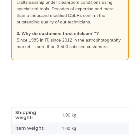
craftsmanship under cleanroom conditions using
specialized tools. Decades of expertise and more
than a thousand modified DSLRs confirm the
outstanding quality of our technicians.
3. Why do customers trust eifelcam™?
Since 1985 in IT, since 2012 in the astrophotography
market – more than 3,500 satisfied customers.
Shipping
#productDetails.itemInformation#
#productDetails.itemValue#
1,00 kg
weight:
Item weight:
1,00
kg