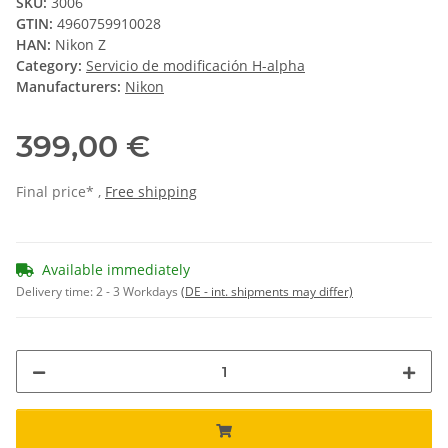
SKU:
3006
GTIN:
4960759910028
HAN:
Nikon Z
Category:
Servicio de modificación H-alpha
Manufacturers:
Nikon
399,00 €
Final price* ,
Free shipping
Available immediately
Delivery time:
2 - 3 Workdays
(DE - int. shipments may differ)