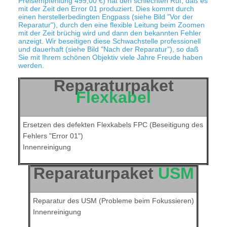
Preisempfehlung 499,00 €) hat den schlechten Ruf, daß es
mit der Zeit den Error 01 produziert. Dies kommt durch
einen herstellerbedingten Engpass (siehe Bild "Vor der
Reparatur"), durch den eine flexible Leitung beim Zoomen
mit der Zeit brüchig wird und dann den bekannten Fehler
anzeigt. Wir beseitigen diese Schwachstelle professionell
und dauerhaft (siehe Bild "Nach der Reparatur"), so daß
Sie mit Ihrem schönen Objektiv viele Jahre Freude haben
werden.
Reparaturpaket
Flexkabel
Ersetzen des defekten Flexkabels FPC (Beseitigung des
Fehlers "Error 01")
Innenreinigung
Reparaturpaket
USM
Reparatur des USM (Probleme beim Fokussieren)
Innenreinigung