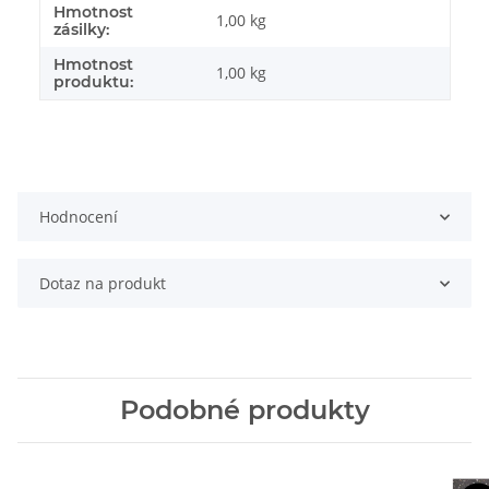
Hmotnost
#productDetails.itemInformation#
#productDetails.itemValue#
1,00 kg
zásilky:
Hmotnost
1,00
kg
produktu:
Hodnocení
Dotaz na produkt
Podobné produkty