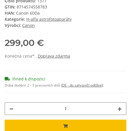
Číslo produktu:
1377
GTIN:
8714574558783
HAN:
Canon 60Da
Kategorie:
H-alfa astrofotoaparáty
Výrobci:
Canon
299,00 €
Konečná cena* ,
Doprava zdarma
Ihned k dispozici
Doba dodání:
2 - 3 pracovních dnů
(DE - do zahraničí odlišné)