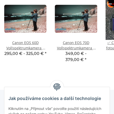
Canon EOS 60D
Canon EOS 70D
✅ C
Vollspektrumkamera 2
Vollspektrumkamera 2
foto
Jahre Gewährleistung
Jahre Gewährleistung
pro 
295,00 € -
325,00 €
*
349,00 € -
379,00 €
*
Jak používáme cookies a další technologie
Kliknutím na „Přijmout vše“ povolíte použití následujících
služeb na našem webu: YouTube, Vimeo, ReCaptcha.