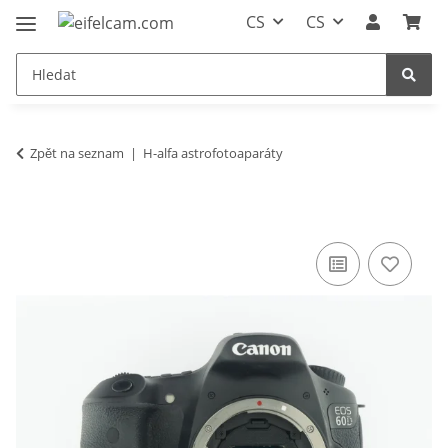
CS
CS
Zpět na seznam
H-alfa astrofotoaparáty